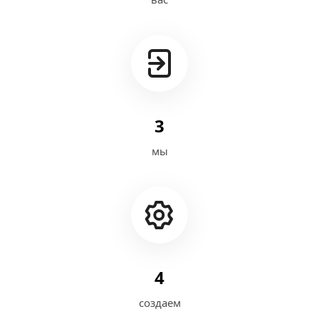
3
мы
4
создаем